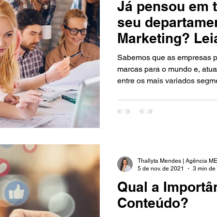
Já pensou em t
seu departame
Marketing? Lei
benefícios!
Sabemos que as empresas pr
marcas para o mundo e, atua
entre os mais variados segme
Thallyta Mendes | Agência M
5 de nov. de 2021
3 min de 
Qual a Importâ
Conteúdo?