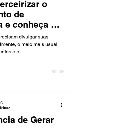
erceirizar o
nto de
a e conheça os
ecisam divulgar suas
lmente, o meio mais usual
ntos é o...
EG
leitura
ncia de Gerar