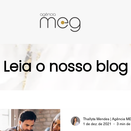
Leia o nosso blog
Thallyta Mendes | Agência M
1 de dez. de 2021
3 min de 