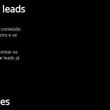
 leads
e conteúdo
tro e se
montar os
 leads já
es