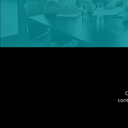
C
cont