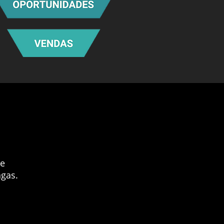
de
agas.