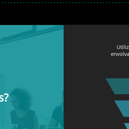
Util
envolva
s?