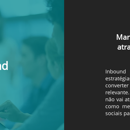
Mar
atra
nd
Inbound
estratégi
convert
relevant
não vai at
como mec
sociais p