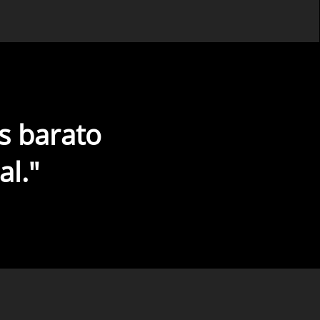
s barato
l."