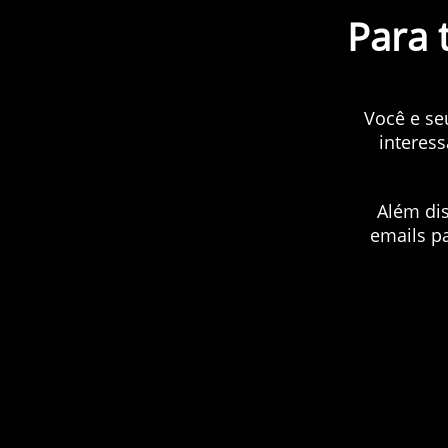
Para 
Você e se
interes
Além dis
emails p