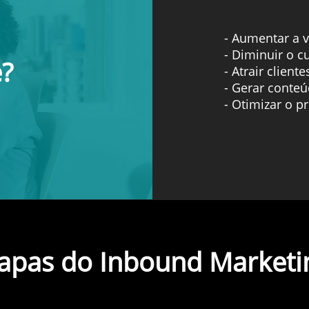
- Aumentar a v
- Diminuir o c
e?
- Atrair client
- Gerar conte
- Otimizar o p
apas do Inbound Marketi