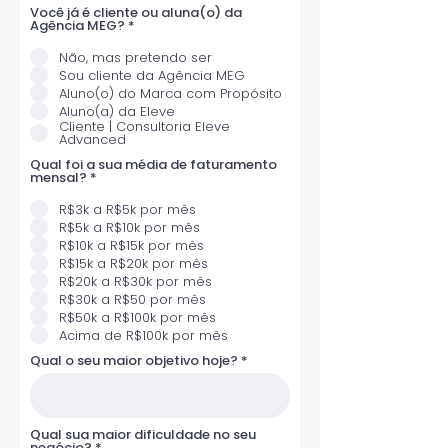
Você já é cliente ou aluna(o) da
R
Agência MEG?
*
e
q
Não, mas pretendo ser
u
Sou cliente da Agência MEG
i
r
Aluno(o) do Marca com Propósito
e
Aluno(a) da Eleve
d
Cliente | Consultoria Eleve
Advanced
Qual foi a sua média de faturamento
R
mensal?
*
e
q
R$3k a R$5k por mês
u
R$5k a R$10k por mês
i
r
R$10k a R$15k por mês
e
R$15k a R$20k por mês
d
R$20k a R$30k por mês
R$30k a R$50 por mês
R$50k a R$100k por mês
Acima de R$100k por mês
Qual o seu maior objetivo hoje?
Qual sua maior dificuldade no seu
negócio?