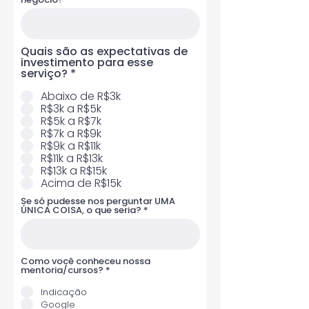
Quais são as expectativas de
investimento para esse
R
serviço?
*
e
q
Abaixo de R$3k
u
R$3k a R$5k
i
R$5k a R$7k
r
R$7k a R$9k
e
R$9k a R$11k
d
R$11k a R$13k
R$13k a R$15k
Acima de R$15k
Se só pudesse nos perguntar UMA
ÚNICA COISA, o que seria?
Como você conheceu nossa
R
mentoria/cursos?
*
e
q
Indicação
u
Google
i