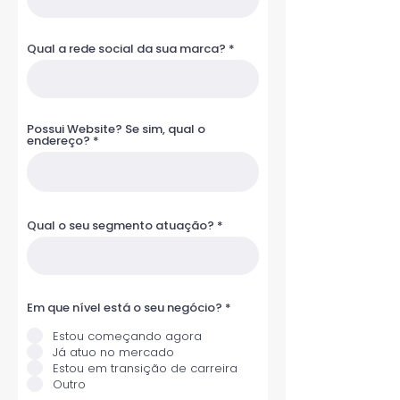
Qual a rede social da sua marca?
Possui Website? Se sim, qual o
endereço?
Qual o seu segmento atuação?
R
Em que nível está o seu negócio?
*
e
q
Estou começando agora
u
Já atuo no mercado
i
r
Estou em transição de carreira
e
Outro
d