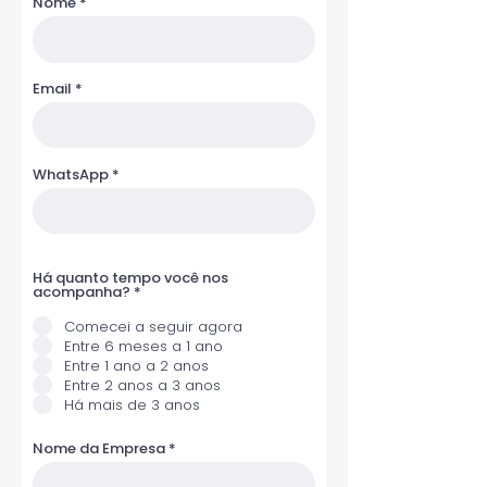
Nome
Email
WhatsApp
Há quanto tempo você nos
R
acompanha?
*
e
q
Comecei a seguir agora
u
Entre 6 meses a 1 ano
i
r
Entre 1 ano a 2 anos
e
Entre 2 anos a 3 anos
d
Há mais de 3 anos
Nome da Empresa