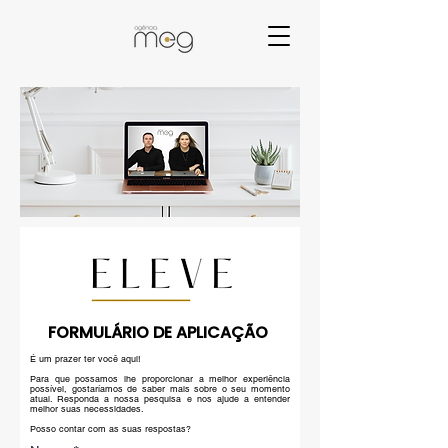
FORMULÁRIO DE APLICAÇÃO
É um prazer ter você aqui!
Para que possamos lhe proporcionar a melhor experiência
possível, gostaríamos de saber mais sobre o seu momento
atual. Responda a nossa pesquisa e nos ajude a entender
melhor suas necessidades.
Posso contar com as suas respostas?